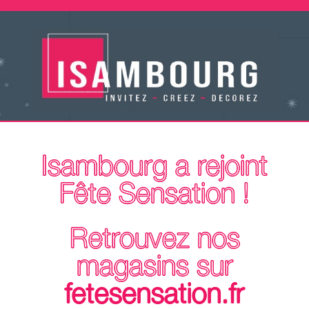
Isambourg a rejoint
Fête Sensation !
Retrouvez nos
magasins sur
fetesensation.fr