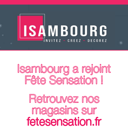
Isambourg a rejoint
Fête Sensation !
Retrouvez nos
magasins sur
fetesensation.fr